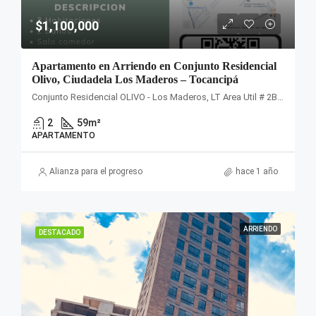
$1,100,000
Apartamento en Arriendo en Conjunto Residencial
Olivo, Ciudadela Los Maderos – Tocancipá
Conjunto Residencial OLIVO - Los Maderos, LT Area Util # 2B, Estancias de San Jorge, Vereda, Tocancipá, Cundinamarca, Colombia
2
59
m²
APARTAMENTO
Alianza para el progreso
hace 1 año
ARRIENDO
DESTACADO