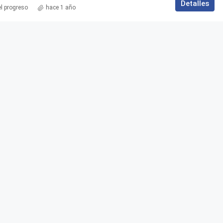
Detalles
el progreso
hace 1 año