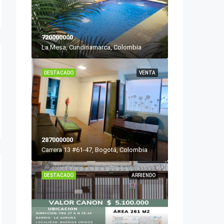
720000000
La Mesa, Cundinamarca, Colombia
DESTACADO
VENTA
287000000
Carrera 13 #61-47, Bogotá, Colombia
DESTACADO
ARRIENDO