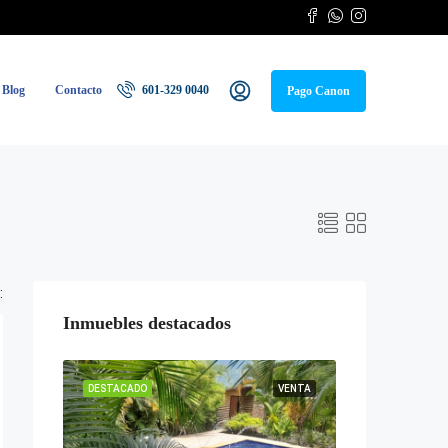
Blog
Contacto
601-329 0040
Pago Canon
:
Inmuebles destacados
DESTACADO
VENTA