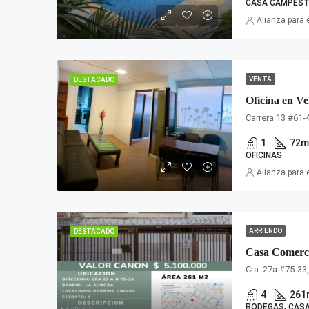
CASA CAMPEST
Alianza para 
VENTA
DESTACADO
Carrera 13 #61-
1
72
m
OFICINAS
Alianza para 
ARRIENDO
DESTACADO
Cra. 27a #75-33
4
261
BODEGAS, CASA