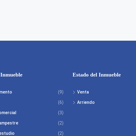
 Inmueble
Estado del Inmueble
mento
(9)
Venta
(6)
Arriendo
omercial
(3)
ampestre
(2)
estudio
(2)