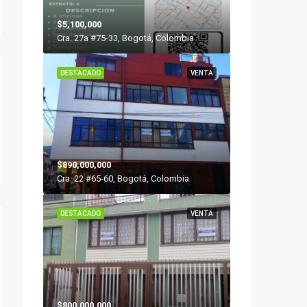
$5,100,000
Cra. 27a #75-33, Bogotá, Colombia
DESTACADO
VENTA
$890,000,000
Cra. 22 #65-60, Bogotá, Colombia
DESTACADO
VENTA
$800,000,000