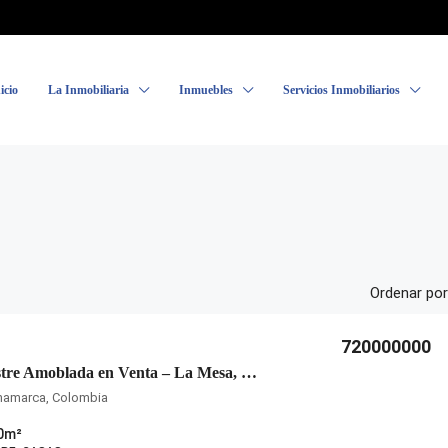
icio
La Inmobiliaria
Inmuebles
Servicios Inmobiliarios
Ordenar por
720000000
Casa Campestre Amoblada en Venta – La Mesa, Cundinamarca 🌄
namarca, Colombia
0
m²