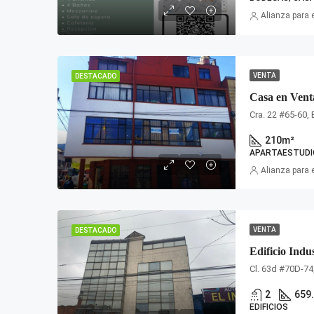
Alianza para 
VENTA
DESTACADO
Casa en Venta
Cra. 22 #65-60,
210
m²
APARTAESTUDI
Alianza para 
VENTA
DESTACADO
Edificio Indu
Cl. 63d #70D-74
2
659
EDIFICIOS