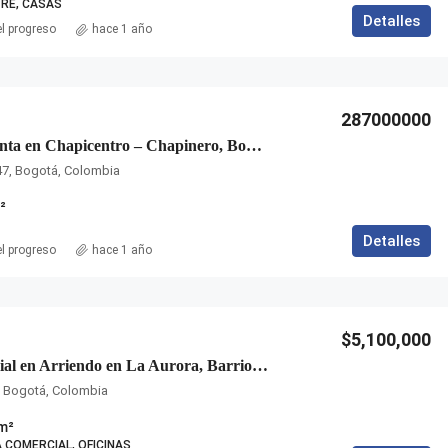
RE, CASAS
Detalles
el progreso
hace 1 año
287000000
Oficina en Venta en Chapicentro – Chapinero, Bogotá
47, Bogotá, Colombia
²
Detalles
el progreso
hace 1 año
$5,100,000
Casa Comercial en Arriendo en La Aurora, Barrios Unidos
, Bogotá, Colombia
m²
 COMERCIAL, OFICINAS