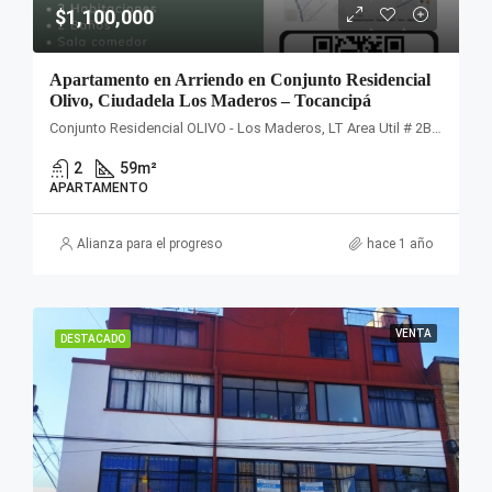
$1,100,000
Apartamento en Arriendo en Conjunto Residencial
Olivo, Ciudadela Los Maderos – Tocancipá
Conjunto Residencial OLIVO - Los Maderos, LT Area Util # 2B, Estancias de San Jorge, Vereda, Tocancipá, Cundinamarca, Colombia
2
59
m²
APARTAMENTO
Alianza para el progreso
hace 1 año
VENTA
DESTACADO