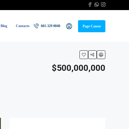
Blog
Contacto
601-329 0040
Pago Canon
$500,000,000