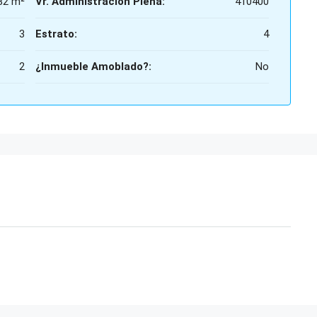
82 m²
Vr. Administración Plena:
410400
3
Estrato:
4
2
¿Inmueble Amoblado?:
No