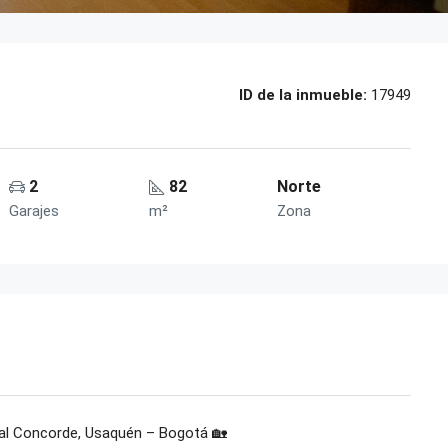
ID de la inmueble:
17949
2
82
Norte
Garajes
m²
Zona
al Concorde, Usaquén – Bogotá 🏡